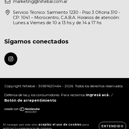
marketing@nihebal.com.ar
Servicio Técnico: Sarmiento 1230 - Piso 3 Oficina 310 -
CP: 1041 – Microcentro, C.A.B.A. Horarios de atención:
Lunes a Viernes de 10 a 13 hs y de 14 a 17 hs
Sigamos conectados
Copyright Nihebal - 30691620464 - 2026. Todos los derechos reservados.
Defensa de las y los consumidores. Para reclamos
ingresá acá.
/
Botón de arrepentimiento
Al navegar por este sitio
aceptás el uso de cookies
para
ENTENDIDO
agilizar tu experiencia de compra.