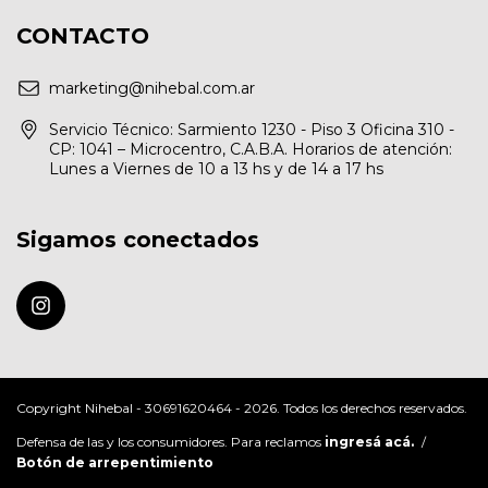
CONTACTO
marketing@nihebal.com.ar
Servicio Técnico: Sarmiento 1230 - Piso 3 Oficina 310 -
CP: 1041 – Microcentro, C.A.B.A. Horarios de atención:
Lunes a Viernes de 10 a 13 hs y de 14 a 17 hs
Sigamos conectados
Copyright Nihebal - 30691620464 - 2026. Todos los derechos reservados.
Defensa de las y los consumidores. Para reclamos
ingresá acá.
/
Botón de arrepentimiento